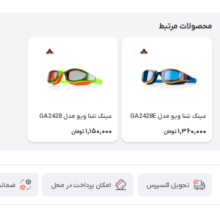
محصولات مرتبط
عینک شنا ویو مدل GA2428E
عینک شنا ویو مدل GA2428
1,150,000
1,360,000
تومان
تومان
امکان پرداخت در محل
ضمانت
تحویل اکسپرس