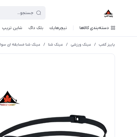
دسته‌بندی کالاها
نيچرهايك
بلک داگ
شاین تریپ
پاییز کمپ
/
عینک ورزشی
/
عینک شنا
/
عینک شنا مسابقه ای سوانز مدل ALKYRIE SR-72N PAF