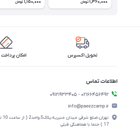
1,150,000
1,360,000
تومان
تومان
تحویل اکسپرس
امکان پرداخت 
اطلاعات تماس
02166456492 - 09121933405
info@paeezcamp.ir
تهران،ضلع شرقی میدان منیریه،پلاک5،واحد2
17 ) حتما با هماهنگی قبلی