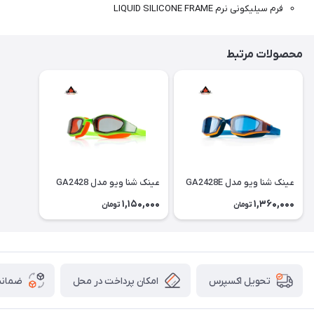
فرم سیلیکونی نرم LIQUID SILICONE FRAME
محصولات مرتبط
عینک شنا ویو مدل GA2428E
عینک شنا ویو مدل GA2428
1,150,000
1,360,000
تومان
تومان
امکان پرداخت در محل
ضمانت
تحویل اکسپرس