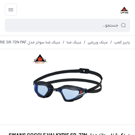
پاییز کمپ
/
عینک ورزشی
/
عینک شنا
/
عینک شنا سوانز مدل SWANS GOGGLE VALKYRIE SR-72N PAF