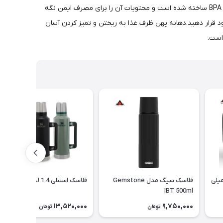
غذای استنلی برای دوام با ساختار فولاد ضد زنگ با کیفیت مواد غذایی 18/8 ساخته شده است که ناهموار و ضد زنگ است.همچنین با مواد بدون BPA ساخته شده است و محتویات آن را برای مصرف ایمن نگه
د قرار دهید.دهانه پهن ظرف غذا به ریختن و تمیز کردن آسان
است.
 غذا سانتکو حجم 500 میلی
فلاسک سیگ مدل Gemstone
فلاسک استنلی 1.4 لیتر
IBT 500ml
13,520,000
9,750,000
تومان
تومان