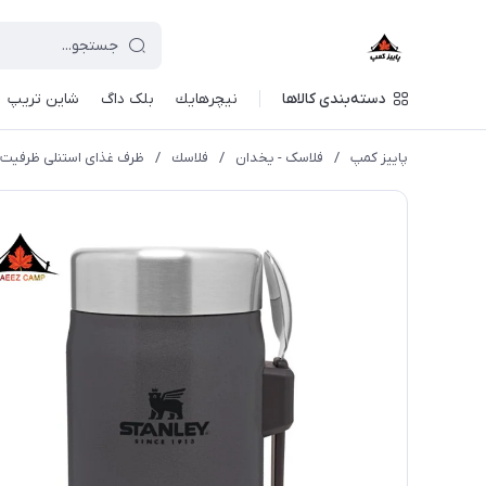
دسته‌بندی کالاها
نيچرهايك
بلک داگ
شاین تریپ
پاییز کمپ
/
فلاسک - یخدان
/
فلاسك
/
ظرف غذای استنلی ظرفیت 400 میلی لیتر Classic