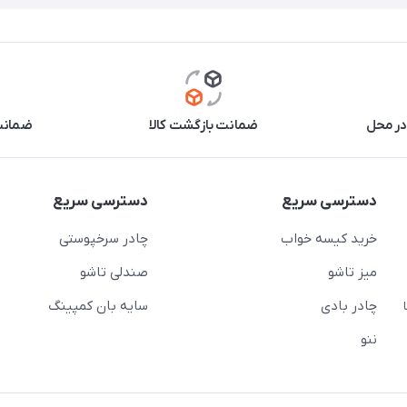
در محل
ضمانت بازگشت کالا
ضمانت 
دسترسی سریع
دسترسی سریع
خرید کیسه خواب
چادر سرخپوستی
میز تاشو
صندلی تاشو
چادر بادی
سایه بان کمپینگ
 ( از ساعت 10 تا
ننو