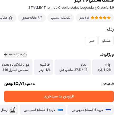
فلاسک استنلی 1.9 لیتر
STANLEY Thermos Classic series Legendary Classic 1.9
فلاسک استنلی
علاقه‌مندی
مقای
از 1 نظر
رنگ
مشکی
سبز
ویژگی‌ها
مشاهده همه
وزن
ابعاد
ظرفیت
مواد تشکیل دهنده
1128 گرم
13 * 37.5 سانتی متر
1.9 لیتر
استنلس استیل 316
15,710,000
قیمت:
تومان
افزودن به سبدخرید
خرید 4 قسطه دیجی پی
خرید 4 قسطه اسنپ پی
ارسال 