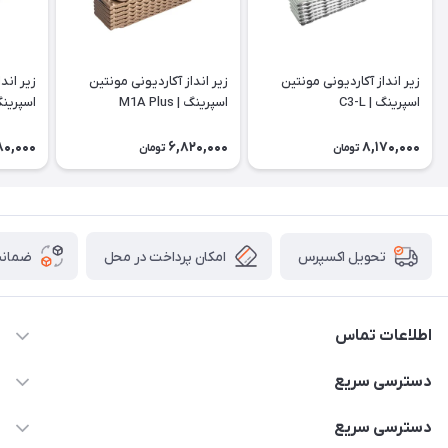
زیر انداز آکاردیونی مونتین
زیر انداز آکاردیونی مونتین
زیر اند
اسپرینگ | C3-L
اسپرینگ | M1A Plus
اسپرینگ |
80,000
6,820,000
8,170,000
تومان
تومان
امکان پرداخت در محل
ضمانت
تحویل اکسپرس
اطلاعات تماس
02166456492 - 09121933405
دسترسی سریع
info@paeezcamp.ir
خرید کیسه خواب
دسترسی سریع