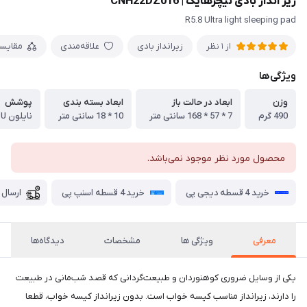
زیر انداز بادی نیچرهایک | CNH22DZ016
R5.8 Ultra light sleeping pad
زیرانداز بادی
علاقه‌مندی
مقایس
از 1 نظر
ویژگی‌ها
وزن
ابعاد در حالت باز
ابعاد بسته بندی
پوشش
490 گرم
7 * 57 * 168 سانتی متر
10 * 18 سانتی متر
نایلون 20D TPU
محصول مورد نظر موجود نمی‌باشد.
خرید 4 قسطه دیجی پی
خرید 4 قسطه اسنپ پی
ارسال 
معرفی
ویژگی ها
مشخصات
دیدگاه‌ها
یکی از وسایل ضروری کوهنوردان و طبیعت‌گردانی که قصد شب‌مانی در طبیعت
را دارند، زیرانداز مناسب کیسه خواب است. بدون زیرانداز کیسه خواب، قطعا