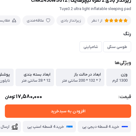
زیرانداز بادی 2 نفره نیچرهایک | CNK2450WS012
Tuye3.2 ultra light inflatable sleeping pad
زیرانداز بادی
علاقه‌مندی
مقایس
از 1 نظر
رنگ
طوسی سنگی
شامپاینی
ویژگی‌ها
وزن
ابعاد در حالت باز
ابعاد بسته بندی
پوشش
1300 گرم
7 * 132 * 200 سانتی متر
12 * 28 سانتی متر
نایلون 0D TPU
17,580,000
قیمت:
تومان
افزودن به سبدخرید
خرید 4 قسطه دیجی پی
خرید 4 قسطه اسنپ پی
ارسال 