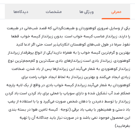
معرفی
ویژگی ها
مشخصات
دیدگاه‌ها
یکی از وسایل ضروری کوهنوردان و طبیعت‌گردانی که قصد شب‌مانی در طبیعت
را دارند، زیرانداز مناسب کیسه خواب است. بدون زیرانداز کیسه خواب، قطعا
نفوذ سرما در طول شب‌های کوهستان انکارناپذیر است، حتی اگر ادعا کنید
بهترین و گرم‌ترین کیسه خواب را به همراه دارید!یکی از انواع پرطرفدار زیرانداز
کوهنوردی، زیرانداز بادی است.زیراندازهای بادی سبک‌ترین و کم‌حجم‌ترین نوع
زیرانداز کوهنوردی به شمار می‌آیند.این زیراندازها پس از باد شدن، ضخامت
زیادی ایجاد می‌کنند و بهترین زیرانداز به لحاظ ایجاد خواب راحت برای
کوهنوردان به شمار می‌آیند.زیرانداز کیسه خواب بادی در واقع از یک لایه پارچه
محکم ضد آب تشکیل شده و دارای سوپاپ یا محلی برای باد کردن است.باد کردن
زیرانداز یا توسط دمیدن با دهان شخص صورت می‌گیرد و یا با استفاده از پمپ
باد دستی و همینطور با پمپ باد برقی.(توجه : کیسه تامین هوا در بسته بندی
این محصول موجود نمی باشد و در صورت نیاز باید جداگانه آن را تهیه
بفرمایید)