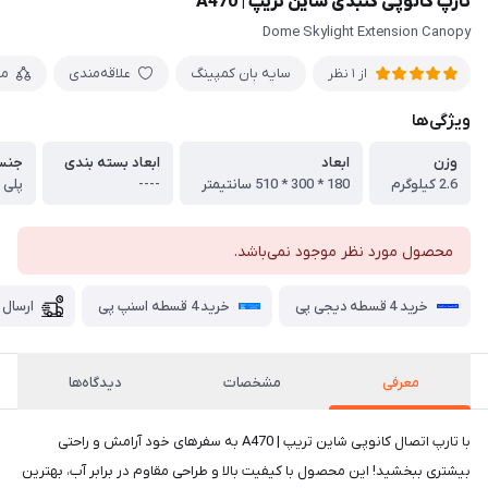
تارپ کانوپی گنبدی شاین تریپ | A470
Dome Skylight Extension Canopy
سایه بان کمپینگ
علاقه‌مندی
مق
از 1 نظر
ویژگی‌ها
وزن
ابعاد
ابعاد بسته بندی
جنس
2.6 کیلوگرم
180 * 300 * 510 سانتیمتر
----
پلی اس
محصول مورد نظر موجود نمی‌باشد.
خرید 4 قسطه دیجی پی
خرید 4 قسطه اسنپ پی
ارسال 
معرفی
مشخصات
دیدگاه‌ها
با تارپ اتصال کانوپی شاین تریپ | A470 به سفرهای خود آرامش و راحتی
بیشتری ببخشید! این محصول با کیفیت بالا و طراحی مقاوم در برابر آب، بهترین