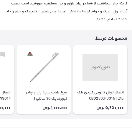
گزینه برای محافظت از شما در برابر باران و نور مستقیم خورشید است. نصب
آسان، وزن سبک و دوام فوق‌العاده‌اش، تجربه‌ای بی‌نظیر از کمپینگ و سفر را به
شما هدیه می‌دهد!
محصولات مرتبط
اتصال تونل کانوپی گنبدی بلک
میخ طناب سایه بان و چادر
داگ | CBD2550PJ016
نیچرهایک 30 سانتی |
WS014
NH19PJ014
00,000
1,000,000
5,950,000
تومان
تومان