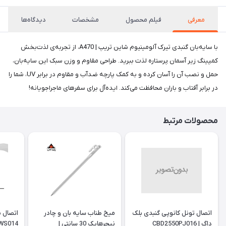
معرفی
فیلم محصول
مشخصات
دیدگاه‌ها
با سایه‌بان گنبدی تیرک آلومینیوم شاین تریپ | A470، از تجربه‌ی لذت‌بخش
کمپینگ زیر آسمان پرستاره لذت ببرید. طراحی مقاوم و وزن سبک این سایه‌بان،
حمل و نصب آن را آسان کرده و به کمک پارچه ضدآب و مقاوم در برابر UV، شما را
در برابر آفتاب و باران محافظت می‌کند. ایده‌آل برای سفرهای ماجراجویانه!
محصولات مرتبط
اتصال تونل کانوپی گنبدی بلک
میخ طناب سایه بان و چادر
داگ | CBD2550PJ016
نیچرهایک 30 سانتی |
WS014