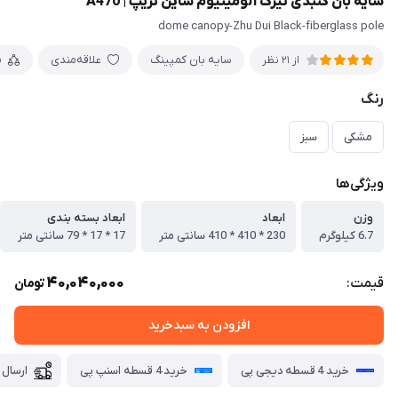
سایه بان گنبدی تیرک آلومینیوم شاین تریپ | A470
dome canopy-Zhu Dui Black-fiberglass pole
سایه بان کمپینگ
علاقه‌مندی
م
از 21 نظر
رنگ
مشکی
سبز
ویژگی‌ها
وزن
ابعاد
ابعاد بسته بندی
6.7 کیلوگرم
230 * 410 * 410 سانتی متر
17 * 17 * 79 سانتی متر
40,040,000
قیمت:
تومان
افزودن به سبدخرید
خرید 4 قسطه دیجی پی
خرید 4 قسطه اسنپ پی
ارسال 