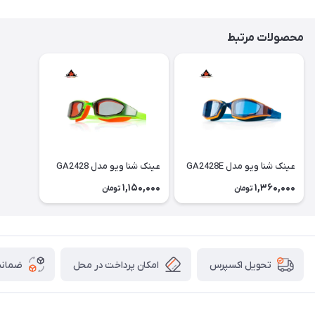
محصولات مرتبط
عینک شنا ویو مدل GA2428E
عینک شنا ویو مدل GA2428
1,150,000
1,360,000
تومان
تومان
امکان پرداخت در محل
ضمانت
تحویل اکسپرس