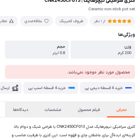
کتری سرامیکی نیچرهایک | CNK2450CF013
Ceramic non-stick pot set
ظروف کمپینگ
علاقه‌مندی
مقای
از 1 نظر
ویژگی‌ها
وزن
حجم
200 گرم
0.8 لیتر
محصول مورد نظر موجود نمی‌باشد.
خرید 4 قسطه دیجی پی
خرید 4 قسطه اسنپ پی
ارسال 
معرفی
فیلم محصول
مشخصات
دیدگاه‌ها
کتری سرامیکی نیچرهایک مدل CNK2450CF013 با طراحی شیک و دوام بالا،
گزینه‌ای ایده‌آل برای عاشقان چای و قهوه است. این کتری با ظرفیت مناسب و