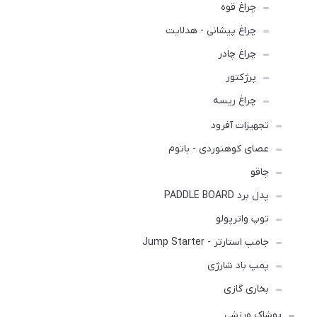
چراغ قوه
چراغ پیشانی - هدلایت
چراغ چادر
پرژکتور
چراغ ریسه
تجهیزات آفرود
عصای کوهنوردی - باتوم
چاقو
پدل برد PADDLE BOARD
توپ واترپولو
جامپ استارتر - Jump Starter
پمپ باد شارژی
بخاری گازی
پوشاک ورزشی