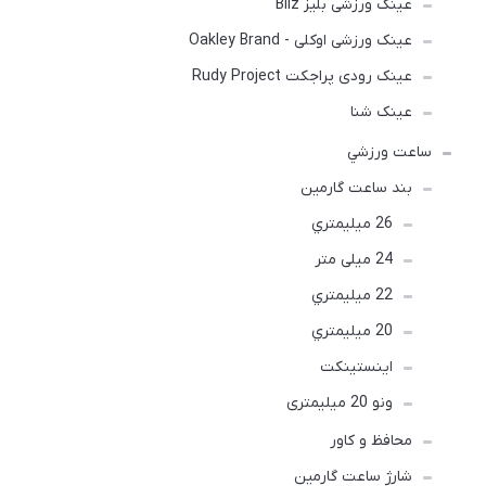
عینک ورزشی بلیز Bliz
عینک ورزشی اوکلی - Oakley Brand
عینک رودی پراجکت Rudy Project
عینک شنا
ساعت ورزشي
بند ساعت گارمین
26 ميليمتري
24 میلی متر
22 ميليمتري
20 ميليمتري
اينستينكت
ونو 20 میلیمتری
محافظ و کاور
شارژ ساعت گارمین