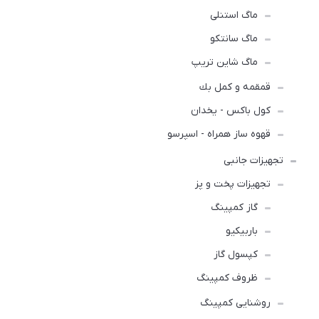
ماگ استنلی
ماگ سانتکو
ماگ شاین تریپ
قمقمه و كمل بك
کول باکس - یخدان
قهوه ساز همراه - اسپرسو
تجهیزات جانبی
تجهیزات پخت و پز
گاز کمپینگ
باربیکیو
کپسول گاز
ظروف کمپینگ
روشنایی کمپینگ