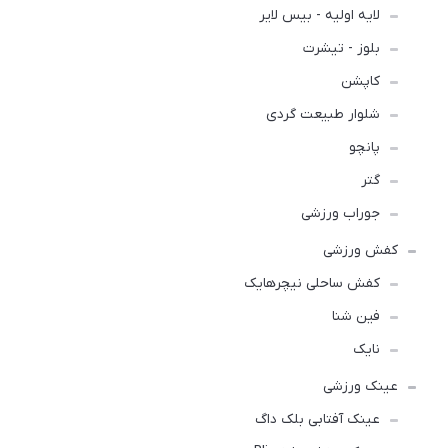
لایه اولیه - بیس لایر
بلوز - تیشرت
کاپشن
شلوار طبیعت گردی
پانچو
گتر
جوراب ورزشی
کفش ورزشی
كفش ساحلی نیچرهایک
فین شنا
نایک
عینک ورزشی
عینک آفتابی بلک داگ