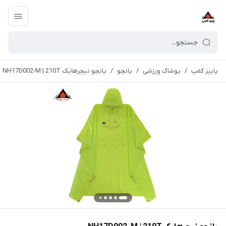
پاییز کمپ
/
پوشاک ورزشی
/
پانچو
/
پانچو نیچرهایک NH17D002-M | 210T