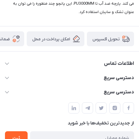
می کند. پارچه ضد آب تا PU3000MM، این پانچو چند منظوره را می توان به
عنوان تشک و سایبان استفاده کرد.
امکان پرداخت در محل
ضمانت
تحویل اکسپرس
اطلاعات تماس
02166456492 - 09121933405
دسترسی سریع
info@paeezcamp.ir
خرید کیسه خواب
دسترسی سریع
تهران،ضلع شرقی میدان منیریه،پلاک5،واحد2 ( از ساعت 10 تا 17 )
میز تاشو
چادر سرخپوستی
حتما با هماهنگی قبلی
چادر بادی
صندلی تاشو
ننو
از جدید‌ترین تخفیف‌ها با‌ خبر شوید
سایه بان کمپینگ
ثبت