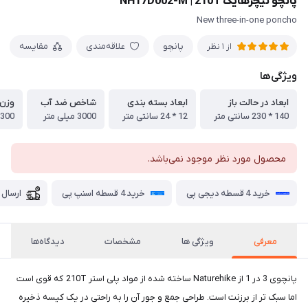
پانچو نیچرهایک NH17D002-M | 210T
New three-in-one poncho
پانچو
علاقه‌مندی
مقایسه
از 1 نظر
ویژگی‌ها
ابعاد در حالت باز
ابعاد بسته بندی
شاخص ضد آب
وزن
140 * 230 سانتی متر
12 * 24 سانتی متر
3000 میلی متر
300 گرم
محصول مورد نظر موجود نمی‌باشد.
خرید 4 قسطه دیجی پی
خرید 4 قسطه اسنپ پی
ارسال 
معرفی
ویژگی ها
مشخصات
دیدگاه‌ها
پانچوی 3 در 1 از Naturehike ساخته شده از مواد پلی استر 210T که قوی است
اما سبک تر از برزنت است. طراحی جمع و جور آن را به راحتی در یک کیسه ذخیره