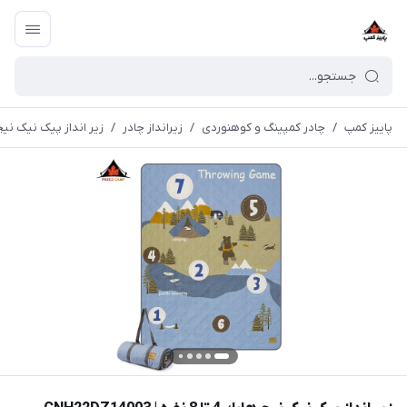
پاییز کمپ
/
چادر کمپینگ و کوهنوردی
/
زیرانداز چادر
/
زير انداز پیک نیک نيچرهايك 4 تا 8 نفره 