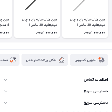
میخ طناب سایه بان و چادر
میخ طناب سایه بان و چادر
میخ چا
نیچرهایک 30 سانتی |
نیچرهایک 30 سانتی |
8 عددی | NH15A008-I
CNH22ZP018
NH19PJ014
0,000
1,000,000
1,000,000
تومان
تومان
امکان پرداخت در محل
ضمانت
تحویل اکسپرس
اطلاعات تماس
02166456492 - 09121933405
دسترسی سریع
info@paeezcamp.ir
خرید کیسه خواب
دسترسی سریع
تهران،ضلع شرقی میدان منیریه،پلاک5،واحد2 ( از ساعت 10 تا 17 )
میز تاشو