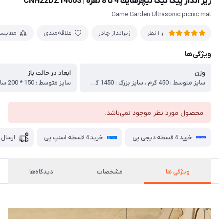
زير انداز پیک نیک نيچرهايك 4 تا 8 نفره | CNH22DZ14003
Game Garden Ultrasonic picnic mat
زیرانداز چادر
علاقه‌مندی
مقایس
از 1 نظر
ویژگی‌ها
وزن
ابعاد در حالت باز
سایز متوسط : 450 گرم ، سایز بزرگ : 1450 گرم
محصول مورد نظر موجود نمی‌باشد.
خرید 4 قسطه دیجی پی
خرید 4 قسطه اسنپ پی
ارسال 
ويژگي ها
مشخصات
دیدگاه‌ها