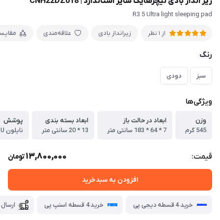
زیر انداز بادی نیچرهایک سایز استاندارد | CNH22DZ018
R3.5 Ultra light sleeping pad
زیرانداز بادی
علاقه‌مندی
مقایس
از 1 نظر
رنگ
سبز
دودی
ویژگی‌ها
وزن
ابعاد در حالت باز
ابعاد بسته بندی
پوشش
545 گرم
7 * 64 * 183 سانتی متر
13 * 20 سانتی متر
نایلون 20D TPU
13,800,000
قیمت:
تومان
افزودن به سبدخرید
خرید 4 قسطه دیجی پی
خرید 4 قسطه اسنپ پی
ارسال 