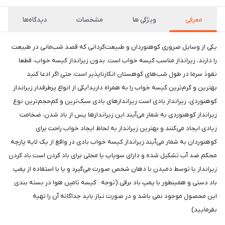
معرفی
ویژگی ها
مشخصات
دیدگاه‌ها
یکی از وسایل ضروری کوهنوردان و طبیعت‌گردانی که قصد شب‌مانی در طبیعت
را دارند، زیرانداز مناسب کیسه خواب است. بدون زیرانداز کیسه خواب، قطعا
نفوذ سرما در طول شب‌های کوهستان انکارناپذیر است، حتی اگر ادعا کنید
بهترین و گرم‌ترین کیسه خواب را به همراه دارید!یکی از انواع پرطرفدار زیرانداز
کوهنوردی، زیرانداز بادی است.زیراندازهای بادی سبک‌ترین و کم‌حجم‌ترین نوع
زیرانداز کوهنوردی به شمار می‌آیند.این زیراندازها پس از باد شدن، ضخامت
زیادی ایجاد می‌کنند و بهترین زیرانداز به لحاظ ایجاد خواب راحت برای
کوهنوردان به شمار می‌آیند.زیرانداز کیسه خواب بادی در واقع از یک لایه پارچه
محکم ضد آب تشکیل شده و دارای سوپاپ یا محلی برای باد کردن است.باد کردن
زیرانداز یا توسط دمیدن با دهان شخص صورت می‌گیرد و یا با استفاده از پمپ
باد دستی و همینطور با پمپ باد برقی.(توجه : کیسه تامین هوا در بسته بندی
این محصول موجود نمی باشد و در صورت نیاز باید جداگانه آن را تهیه
بفرمایید)