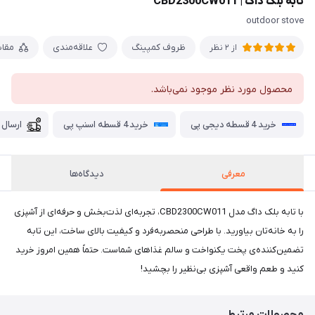
تابه بلک داگ | CBD2300CW011
outdoor stove
ظروف کمپینگ
علاقه‌مندی
مقا
از 2 نظر
محصول مورد نظر موجود نمی‌باشد.
خرید 4 قسطه دیجی پی
خرید 4 قسطه اسنپ پی
ارسال 
معرفی
دیدگاه‌ها
با تابه بلک داگ مدل CBD2300CW011، تجربه‌ای لذت‌بخش و حرفه‌ای از آشپزی
را به خانه‌تان بیاورید. با طراحی منحصربه‌فرد و کیفیت بالای ساخت، این تابه
تضمین‌کننده‌ی پخت یکنواخت و سالم غذاهای شماست. حتماً همین امروز خرید
کنید و طعم واقعی آشپزی بی‌نظیر را بچشید!