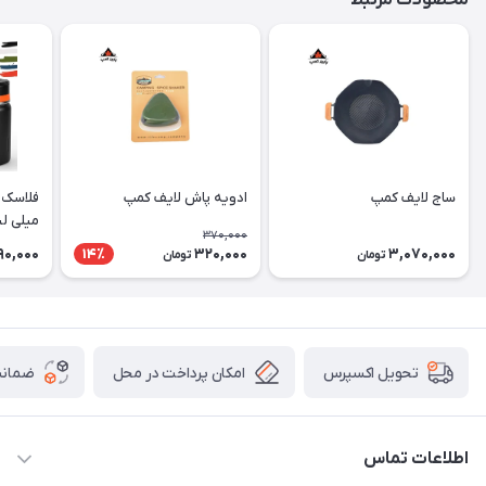
محصولات مرتبط
ساج لایف کمپ
ادویه پاش لایف کمپ
میلی لی
370,000
90,000
320,000
3,070,000
14٪
تومان
تومان
امکان پرداخت در محل
ضمانت
تحویل اکسپرس
اطلاعات تماس