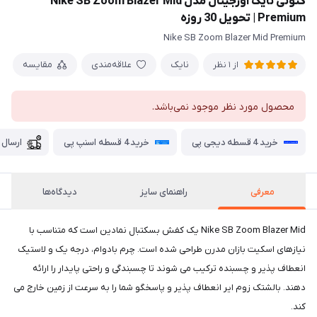
کتونی نایک اورجینال مدل Nike SB Zoom Blazer Mid
Premium | تحویل 30 روزه
Nike SB Zoom Blazer Mid Premium
نایک
علاقه‌مندی
مقایسه
از 1 نظر
محصول مورد نظر موجود نمی‌باشد.
خرید 4 قسطه دیجی پی
خرید 4 قسطه اسنپ پی
ارسال 
معرفی
راهنمای سایز
دیدگاه‌ها
Nike SB Zoom Blazer Mid یک کفش بسکتبال نمادین است که متناسب با
نیازهای اسکیت بازان مدرن طراحی شده است. چرم بادوام، درجه یک و لاستیک
انعطاف پذیر و چسبنده ترکیب می شوند تا چسبندگی و راحتی پایدار را ارائه
دهند. بالشتک زوم ایر انعطاف پذیر و پاسخگو شما را به سرعت از زمین خارج می
کند.