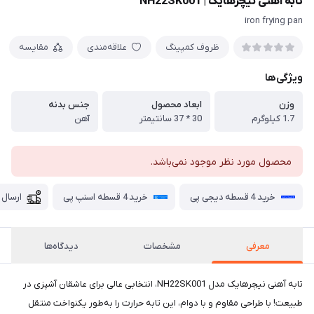
تابه آهنی نیچرهایک | NH22SK001
iron frying pan
ظروف کمپینگ
علاقه‌مندی
مقایسه
ویژگی‌ها
وزن
ابعاد محصول
جنس بدنه
1.7 کیلوگرم
30 * 37 سانتیمتر
آهن
محصول مورد نظر موجود نمی‌باشد.
خرید 4 قسطه دیجی پی
خرید 4 قسطه اسنپ پی
ارسال 
معرفی
مشخصات
دیدگاه‌ها
تابه آهنی نیچرهایک مدل NH22SK001، انتخابی عالی برای عاشقان آشپزی در
طبیعت! با طراحی مقاوم و با دوام، این تابه حرارت را به‌طور یکنواخت منتقل