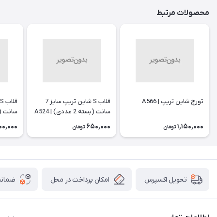
محصولات مرتبط
تورچ شاین تریپ | A566
قلاب S شاین تریپ سایز 7
سانت (بسته 2 عددی) | A524
سانت (بسته 2 
00,000
650,000
1,150,000
تومان
تومان
امکان پرداخت در محل
ضمانت
تحویل اکسپرس