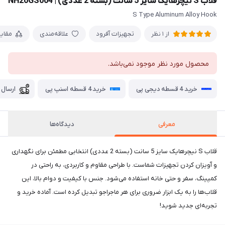
قلاب S نیچرهایک سایز 5 سانت (بسته 2 عددی) | NH20GS004
S Type Aluminum Alloy Hook
تجهیزات آفرود
علاقه‌مندی
مقای
از 1 نظر
محصول مورد نظر موجود نمی‌باشد.
خرید 4 قسطه دیجی پی
خرید 4 قسطه اسنپ پی
ارسال 
معرفی
دیدگاه‌ها
قلاب S نیچرهایک سایز 5 سانت (بسته 2 عددی) انتخابی مطمئن برای نگهداری
و آویزان کردن تجهیزات شماست. با طراحی مقاوم و کاربردی، به راحتی در
کمپینگ، سفر و حتی خانه استفاده می‌شود. جنس با کیفیت و دوام بالا، این
قلاب‌ها را به یک ابزار ضروری برای هر ماجراجو تبدیل کرده است. آماده خرید و
تجربه‌ای جدید شوید!