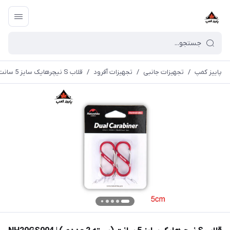
پاییز کمپ
/
تجهیزات جانبی
/
تجهیزات آفرود
/
قلاب S نیچرهایک سایز 5 سانت (بسته 2 عددی) | NH20GS004