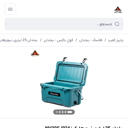
پاییز کمپ
/
فلاسک - یخدان
/
کول باکس - یخدان
/
یخدان 25 لیتری نیچرهایک | NH20SJ024