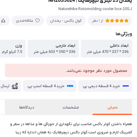
یخدان 25 لیتری نیچرهایک | NH20SJ024
Naturehike Rotomolding cooler box-20SJ
کول باکس - یخدان
علاقه‌مندی
از 1 نظر
ویژگی‌ها
ابعاد داخلی
ابعاد خارجی
وزن
236 * 237 * 470 میلی متر
336 * 350 * 633 میلی متر
7.5 کیلو گرم
محصول مورد نظر موجود نمی‌باشد.
خرید 4 قسطه دیجی پی
خرید 4 قسطه اسنپ پی
ارسال 
معرفی
مشخصات
دیدگاه‌ها
همراه داشتن کولر باکس مناسب برای نگهداری از خوراکی ها و غذاها در سفر و
کمپینگ لازم و ضروری است.کولر باکس نیچرهایک به همان اندازه که زیبا