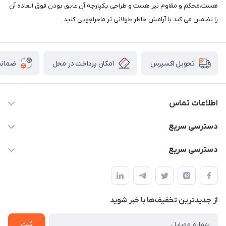
هست،محکم و مقاوم نیز هست و طراحی یکپارچه آن عایق بودن فوق العاده آن
را تضمین می کند.با آرامش خاطر طولانی تر ماجراجویی کنید.
امکان پرداخت در محل
ضمانت
تحویل اکسپرس
اطلاعات تماس
02166456492 - 09121933405
دسترسی سریع
info@paeezcamp.ir
خرید کیسه خواب
دسترسی سریع
تهران،ضلع شرقی میدان منیریه،پلاک5،واحد2 ( از ساعت 10 تا 17 )
میز تاشو
چادر سرخپوستی
حتما با هماهنگی قبلی
چادر بادی
صندلی تاشو
ننو
از جدید‌ترین تخفیف‌ها با‌ خبر شوید
سایه بان کمپینگ
ثبت