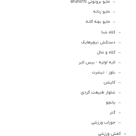
مایو برونوتی Brunotti
مایو زنانه
مایو بچه گانه
کلاه شنا
دستکش نیچرهایک
کلاه و شال
لایه اولیه - بیس لایر
بلوز - تیشرت
کاپشن
شلوار طبیعت گردی
پانچو
گتر
جوراب ورزشی
کفش ورزشی