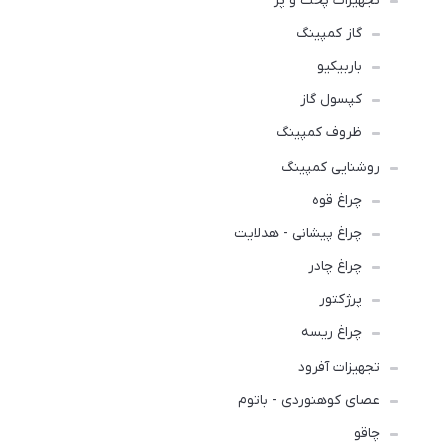
تجهیزات پخت و پز
گاز کمپینگ
باربیکیو
کپسول گاز
ظروف کمپینگ
روشنایی کمپینگ
چراغ قوه
چراغ پیشانی - هدلایت
چراغ چادر
پرژکتور
چراغ ریسه
تجهیزات آفرود
عصای کوهنوردی - باتوم
چاقو