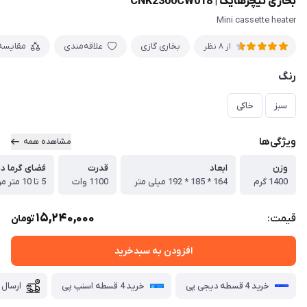
بخاری نیچرهایک | CNK2300CW018
Mini cassette heater
بخاری گازی
علاقه‌مندی
مقایسه
از 8 نظر
رنگ
سبز
خاکی
ویژگی‌ها
مشاهده همه
وزن
ابعاد
قدرت
فضای گرما د
1400 گرم
164 * 185 * 192 میلی متر
1100 وات
5 تا 10 متر مربع
15,240,000
قیمت:
تومان
افزودن به سبدخرید
خرید 4 قسطه دیجی پی
خرید 4 قسطه اسنپ پی
ارسال 