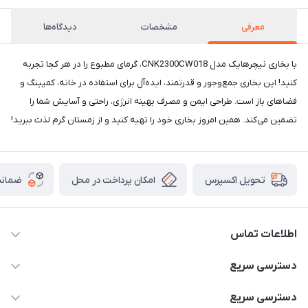
معرفی
مشخصات
دیدگاه‌ها
با بخاری نیچرهایک مدل CNK2300CW018، گرمای مطبوع را در هر کجا تجربه
کنید! این بخاری جمع‌وجور و قدرتمند، ایده‌آل برای استفاده در خانه، کمپینگ و
فضاهای باز است. طراحی ایمن و مصرف بهینه انرژی، راحتی و آسایش شما را
تضمین می‌کند. همین امروز بخاری خود را تهیه کنید و از زمستان گرم لذت ببرید!
امکان پرداخت در محل
ضمانت
تحویل اکسپرس
اطلاعات تماس
02166456492 - 09121933405
دسترسی سریع
info@paeezcamp.ir
خرید کیسه خواب
دسترسی سریع