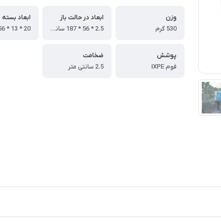
وزن
ابعاد در حالت باز
ابعاد بسته 
530 گرم
2.5 * 56 * 187 سانتی متر
پوشش
ضخامت
فوم IXPE
2.5 سانتی متر