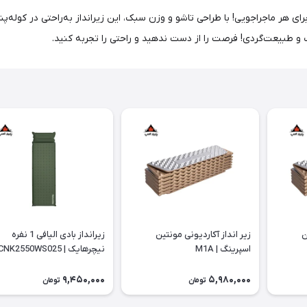
یچرهایک مدل NH20FCD07، همراهی ایده‌آل برای هر ماجراجویی! با طراحی تاشو و وزن سبک، این زیرانداز
 طبیعت‌گردی! فرصت را از دست ندهید و راحتی را تجربه کنید.
ن
زیر انداز آکاردیونی مونتین
زیرانداز بادی الیافی 1 نفره
اسپرینگ | M1A
نیچرهایک | CNK2550WS025
9,450,000
5,980,000
تومان
تومان