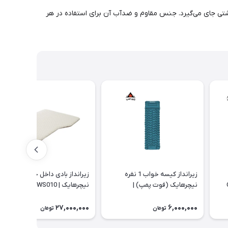
 به‌راحتی در کوله‌پشتی جای می‌گیرد. جنس مقاوم و ضدآب آن برای استفاده در هر
زیرانداز کیسه خواب 1 نفره
زیرانداز بادی داخل خودرو
نیچرهایک (فوت پمپ) |
نیچرهایک | CNK2450WS010
CNK2550WS019
27,000,000
6,000,000
تومان
تومان