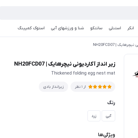
انکر
استنلی
سانتکو
شنا و ورزشهای آبی
استوک کمپینگ
چرهایک | NH20FCD07
زیر انداز آکاردیونی نیچرهایک | NH20FCD07
Thickened folding egg nest mat
زیرانداز بادی
از 1 نظر
رنگ
آبی
زرد
ویژگی‌ها