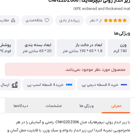
زیر انداز رولی نیچرهایک | CNH22DZ006
IXPE widened and thickened mat
زیرانداز بادی
علاقه‌مندی
مقایس
از 2 نظر
ویژگی‌ها
وزن
ابعاد در حالت باز
ابعاد بسته بندی
پوشش
740 گرم
1.8 * 65 * 193 سانتی متر
20 * 65 سانتی متر
فوم IXPE
محصول مورد نظر موجود نمی‌باشد.
خرید 4 قسطه دیجی پی
خرید 4 قسطه اسنپ پی
ارسال 
معرفی
ویژگی ها
مشخصات
دیدگاه‌ها
با زیر انداز رولی نیچرهایک مدل CNH22DZ006، راحتی و آسایش را در هر
ماجراجویی تجربه کنید! این زیر انداز بادوام و سبک وزن، با قابلیت حمل آسان و