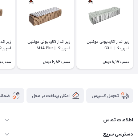
زیر انداز آکاردیونی مونتین
زیر انداز آکاردیونی مونتین
زیر اند
اسپرینگ | C3-L
اسپرینگ | M1A Plus
اسپرینگ |
80,000
6,820,000
8,170,000
تومان
تومان
امکان پرداخت در محل
ضمانت
تحویل اکسپرس
اطلاعات تماس
02166456492 - 09121933405
دسترسی سریع