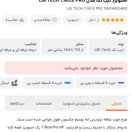
اسنوبرد لیب تک مدل LIB TECH T.RICE PRO
LIB TECH T.RICE PRO SNOWBOARD
اسنوبرد
علاقه‌مندی
مقایسه
از 1 نظر
ویژگی‌ها
برند
سایز
مناسب
لیب تک LIB-Tech
از 153 تا 164 سانتی متر
نیمه حرفه ای و حرفه ای
محصول مورد نظر موجود نمی‌باشد.
خرید 4 قسطه دیجی پی
خرید 4 قسطه اسنپ پی
ارسال 
معرفی
جدول سایزبندی اسنوبرد
مشخصات
دیدگاه‌ها
طرح مورد علاقه تراویس که توسط جکسون هول طراحی شده است.سبک،
بادوام، سازگار با محیط زیست و قدرتمند. T.Rice Pro HP یک اسنوبرد همه کاره