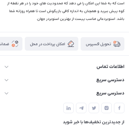
است که به شما این امکان را می دهد که محدودیت های خود را در هر نقطه از
کوه پیش ببرید و همچنان به اندازه کافی بازیگوش است تا همراه روزانه شما
باشد. اسنوبردعالی مناسب پیست از بهترین اسنوبردر جهان.
امکان پرداخت در محل
ضمانت
تحویل اکسپرس
اطلاعات تماس
02166456492 - 09121933405
دسترسی سریع
info@paeezcamp.ir
خرید کیسه خواب
دسترسی سریع
تهران،ضلع شرقی میدان منیریه،پلاک5،واحد2 ( از ساعت 10 تا 17 )
میز تاشو
چادر سرخپوستی
حتما با هماهنگی قبلی
چادر بادی
صندلی تاشو
ننو
از جدید‌ترین تخفیف‌ها با‌ خبر شوید
سایه بان کمپینگ