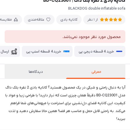
کاناپه بادی 2 نفره بلک داگ | BD-CQ23001
BLACKDOG double inflatable sofa
کاناپه بادی
علاقه‌مندی
مقایسه
از 1 نظر
محصول مورد نظر موجود نمی‌باشد.
خرید 4 قسطه دیجی پی
خرید 4 قسطه اسنپ پی
ارسال 
معرفی
دیدگاه‌ها
آیا به دنبال راحتی و شیکی در یک محصول هستید؟ کاناپه بادی 2 نفره بلک داگ
مدل BD-CQ23001 دقیقاً همان چیزی است که نیاز دارید! با طراحی زیبا و مواد با
کیفیت، این کاناپه فضای دل‌نشینی برای استراحت یا میهمانی‌های شما فراهم
می‌کند. به راحتی قابل حمل و مناسب هر فضا! همین حالا سفارش دهید و لذت
ببرید!