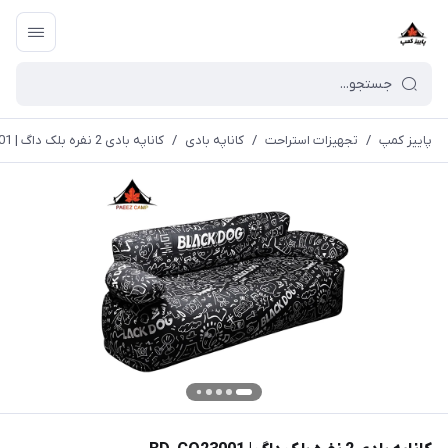
پاییز کمپ
/
تجهیزات استراحت
/
کاناپه بادی
/
کاناپه بادی 2 نفره بلک داگ | BD-CQ23001