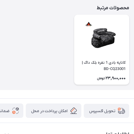
محصولات مرتبط
کاناپه بادی 1 نفره بلک داگ |
BD-CQ23001
23,900,000
تومان
امکان پرداخت در محل
ضمانت
تحویل اکسپرس