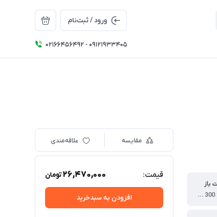
ورود / ثبت‌نام
02166456492 - 09121933405
مقایسه
علاقه‌مندی
26,470,000
قیمت:
تومان
ت باز
130 * 185 * 300 سانتی متر
افزودن به سبدخرید