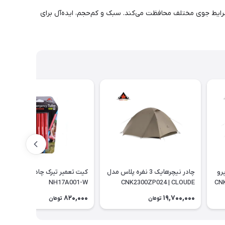
ما را در برابر شرایط جوی مختلف محافظت می‌کند. سبک و کم‌حجم، ایده‌آل برای
اس پرو
چادر نیچرهایک 3 نفره پلاس مدل
کیت تعمیر تیرک چادر |
CNK
CNK2300ZP024 | CLOUDE
NH17A001-W
RIVER
820,000
19,700,000
تومان
تومان