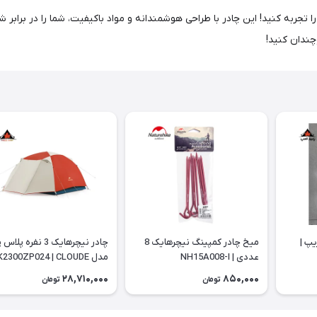
Bi، سفری به یادماندنی و راحت را تجربه کنید! این چادر با طراحی هوشمندانه و مواد باکیفیت، ش
چندان کنید!
 تریپ |
میخ چادر کمپینگ نیچرهایک 8
چادر نیچرهایک 3 نفره پل
عددی | NH15A008-I
مدل 2300ZP024 | CLOUDE
RIVER Pro
28,710,000
850,000
تومان
تومان