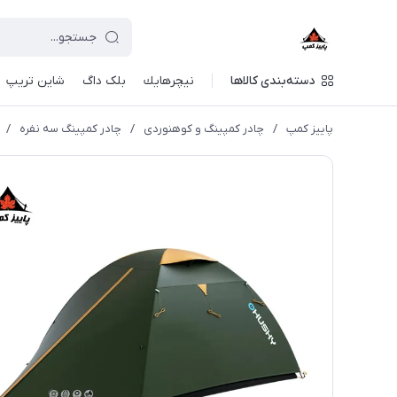
دسته‌بندی کالاها
نيچرهايك
بلک داگ
شاین تریپ
پاییز کمپ
/
چادر کمپینگ و کوهنوردی
/
چادر كمپينگ سه نفره
/