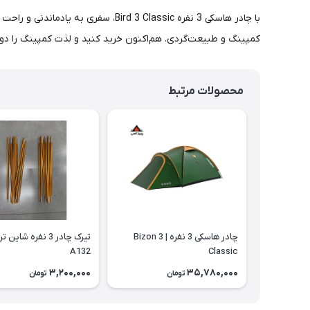
با چادر هاسکی 3 نفره rd 3 Classic
کمپینگ و طبیعت‌گردی. هم‌اکنون خرید کنید و لذت کمپینگ را دو
محصولات مرتبط
چادر هاسکی 3 نفره | Bizon 3
تیرک چادر 3 نفره شاین
A132
Classic
3,200,000
35,780,000
تومان
تومان