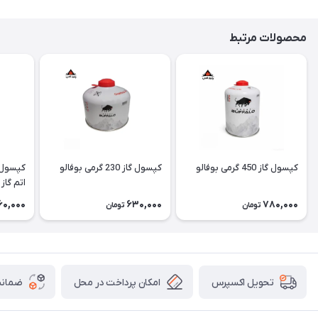
محصولات مرتبط
کپسول گاز 450 گرمی بوفالو
کپسول گاز 230 گرمی بوفالو
اتم گاز Atom Gaz
60,000
630,000
780,000
تومان
تومان
امکان پرداخت در محل
ضمانت
تحویل اکسپرس