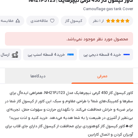
کاور کپسول گاز 450 گرمی نیچرهایک | NH21PJ123
Camouflage gas tank Cover
کپسول گاز
علاقه‌مندی
مقایسه
از 1 نظر
محصول مورد نظر موجود نمی‌باشد.
خرید 4 قسطه دیجی پی
خرید 4 قسطه اسنپ پی
ارسال 
معرفی
دیدگاه‌ها
کاور کپسول گاز 450 گرمی نیچرهایک مدل NH21PJ123، همراهی ایده‌آل برای
سفرها و کمپینگ‌های شما! با طراحی مقاوم و سبک، این کاور از کپسول گاز شما در
برابر ضربه و خراش محافظت می‌کند. با نگهداری حرارت و سهولت حمل، تجربه‌ای
بی‌نظیر از آشپزی در طبیعت را به شما هدیه می‌دهد. خرید کنید و لذت ببرید!
🌿🔥کاور کپسول گاز کوهنوردی برای محافظت از کپسول گاز.دارای جای قلاب برای
آویزان کردن و اتصال کارابین