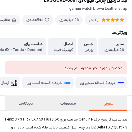
بند گارمین چرمی قهوه ای | ERSQCKL-008
garmin watch brown Leather strap
26 ميليمتري
علاقه‌مندی
مقایس
از 1 نظر
ویژگی‌ها
سایز
جنس
اتصال
مناسب برای
26 میلیمتری
چرمی
کوییک فیت
محصول مورد نظر موجود نمی‌باشد.
خرید 4 قسطه دیجی پی
خرید 4 قسطه اسنپ پی
ارسال 
معرفی
مشخصات
دیدگاه‌ها
بند ساعت گارمین برند Genuine مناسب برای Fenix 3 / 3 HR / 5X / 5X Plus / 6X
/ D2 Delta PX / Quatix 3 با چرم اصل کیفیت بالا ساخته شده است. بادوام و