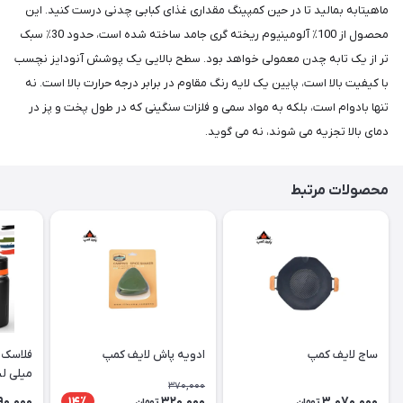
ماهیتابه بمالید تا در حین کمپینگ مقداری غذای کبابی چدنی درست کنید. این
محصول از 100٪ آلومینیوم ریخته گری جامد ساخته شده است، حدود 30٪ سبک
تر از یک تابه چدن معمولی خواهد بود. سطح بالایی یک پوشش آنودایز نچسب
با کیفیت بالا است، پایین یک لایه رنگ مقاوم در برابر درجه حرارت بالا است. نه
تنها بادوام است، بلکه به مواد سمی و فلزات سنگینی که در طول پخت و پز در
دمای بالا تجزیه می شوند، نه می گوید.
محصولات مرتبط
ساج لایف کمپ
ادویه پاش لایف کمپ
میلی لی
370,000
90,000
320,000
3,070,000
14٪
تومان
تومان