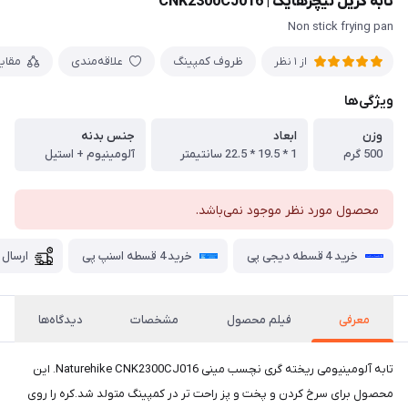
تابه گریل نیچرهایک | CNK2300CJ016
Non stick frying pan
ظروف کمپینگ
علاقه‌مندی
مقای
از 1 نظر
ویژگی‌ها
وزن
ابعاد
جنس بدنه
500 گرم
1 * 19.5 * 22.5 سانتیمتر
آلومینیوم + استیل
محصول مورد نظر موجود نمی‌باشد.
خرید 4 قسطه دیجی پی
خرید 4 قسطه اسنپ پی
ارسال 
معرفی
فیلم محصول
مشخصات
دیدگاه‌ها
تابه آلومینیومی ریخته گری نچسب مینی Naturehike CNK2300CJ016. این
محصول برای سرخ کردن و پخت و پز راحت تر در کمپینگ متولد شد.کره را روی