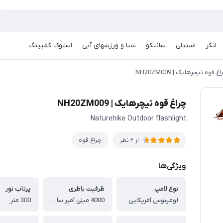
انکر
استنلی
سانتکو
شنا و ورزشهای آبی
استوک کمپینگ
غ قوه نیچرهایک | NH20ZM009
چراغ قوه نیچرهایک | NH20ZM009
Naturehike Outdoor flashlight
چراغ قوه
از 2 نظر
ویژگی‌ها
نوع لامپ
ظرفیت باطری
پرتاب نور
لومینوس آمریکایی
4000 میلی آمپر ساعت
300 متر