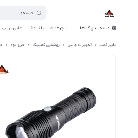
دسته‌بندی کالاها
نيچرهايك
بلک داگ
شاین تریپ
پاییز کمپ
/
تجهیزات جانبی
/
روشنایی کمپینگ
/
چراغ قوه
/
چرا