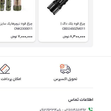
چراغ قوه بلک داگ |
چراغ قوه نیچرهایک سایز ب
CNK2300011
CBD2450ZM011
7,000,000
8,300,000
تومان
تومان
تحویل اکسپرس
امکان پرداخت 
اطلاعات تماس
02166456492 - 09121933405