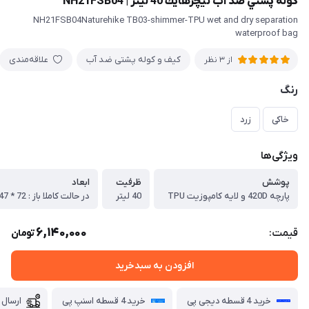
كوله پشتي ضد آب نيچرهايك 40 ليتر | NH21FSB04
NH21FSB04Naturehike TB03-shimmer-TPU wet and dry separation
waterproof bag
کیف و کوله پشتی ضد آب
علاقه‌مندی
از 3 نظر
رنگ
خاکی
زرد
ویژگی‌ها
پوشش
ظرفيت
ابعاد
پارچه 420D و لايه كامپوزیت TPU
40 ليتر
در حالت كاملا باز :‌ 72 * 47 سانتي متر
6,140,000
قیمت:
تومان
افزودن به سبدخرید
خرید 4 قسطه دیجی پی
خرید 4 قسطه اسنپ پی
ارسال 