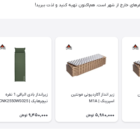
فرهای خارج از شهر است. هم‌اکنون تهیه کنید و لذت ببرید!
ن
زیر انداز آکاردیونی مونتین
زیرانداز بادی الیافی 1 نفره
اسپرینگ | M1A
نیچرهایک | CNK2550WS025
9,450,000
5,980,000
تومان
تومان