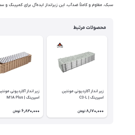
سبک، مقاوم و کاملاً ضدآب، این زیرانداز ایده‌آل برای کمپینگ و س
محصولات مرتبط
زیر انداز آکاردیونی مونتین
زیر انداز آکاردیونی مونتی
اسپرینگ | C3-L
اسپرینگ | M1A Plus
6,820,000
8,170,000
تومان
تومان