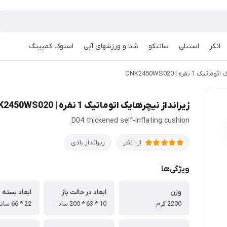
انکر
استنلی
سانتکو
شنا و ورزشهای آبی
استوک کمپینگ
 نفره | CNK2450WS020
زیرانداز نیچرهایک اتوماتیک 1 نفره | CNK2450WS020
D04 thickened self-inflating cushion
زیرانداز بادی
از 1 نظر
ویژگی‌ها
وزن
ابعاد در حالت باز
ابعاد بسته 
2200 گرم
10 * 63 * 200 سانتی متر
22 * 66 سانتی متر