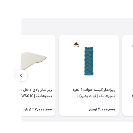
زیرانداز کیسه خواب 1 نفره
زیرانداز بادی داخل خودرو
نیچرهایک (فوت پمپ) |
نیچرهایک | CNK2450WS010
CNK2550WS019
27,000,000
6,000,000
تومان
تومان