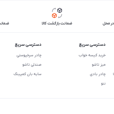
در محل
ضمانت بازگشت کالا
ضمانت 
دسترسی سریع
دسترسی سریع
خرید کیسه خواب
چادر سرخپوستی
میز تاشو
صندلی تاشو
چادر بادی
سایه بان کمپینگ
 ( از ساعت 10 تا
ننو