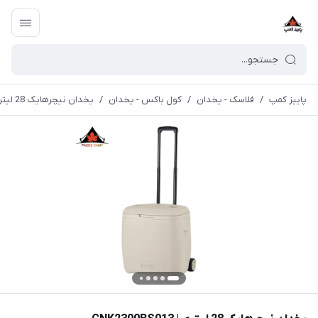
پاییز کمپ
/
فلاسک - یخدان
/
کول باکس - یخدان
/
یخدان نیچرهایک 28 لیتری | CNK2300BS013