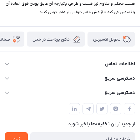
هست،محکم و مقاوم نیز هست و طراحی یکپارچه آن عایق بودن فوق العاده آن
را تضمین می کند.با آرامش خاطر طولانی تر ماجراجویی کنید.
امکان پرداخت در محل
ضمانت
تحویل اکسپرس
اطلاعات تماس
02166456492 - 09121933405
دسترسی سریع
info@paeezcamp.ir
خرید کیسه خواب
دسترسی سریع
تهران،ضلع شرقی میدان منیریه،پلاک5،واحد2 ( از ساعت 10 تا 17 )
میز تاشو
چادر سرخپوستی
حتما با هماهنگی قبلی
چادر بادی
صندلی تاشو
ننو
از جدید‌ترین تخفیف‌ها با‌ خبر شوید
سایه بان کمپینگ
ثبت