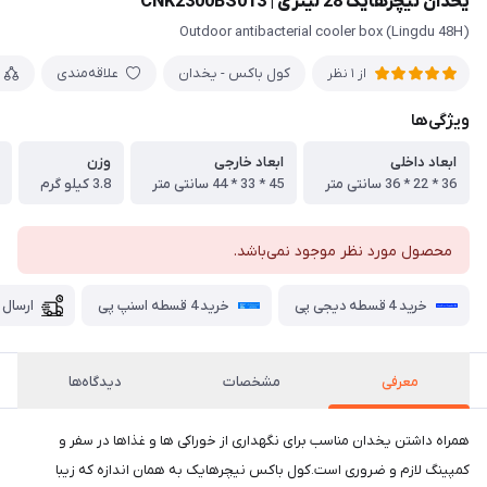
یخدان نیچرهایک 28 لیتری | CNK2300BS013
(Lingdu 48H) Outdoor antibacterial cooler box
کول باکس - یخدان
علاقه‌مندی
از 1 نظر
ویژگی‌ها
ابعاد داخلی
ابعاد خارجی
وزن
36 * 22 * 36 سانتی متر
45 * 33 * 44 سانتی متر
3.8 کیلو گرم
محصول مورد نظر موجود نمی‌باشد.
خرید 4 قسطه دیجی پی
خرید 4 قسطه اسنپ پی
ارسال 
معرفی
مشخصات
دیدگاه‌ها
همراه داشتن یخدان مناسب برای نگهداری از خوراکی ها و غذاها در سفر و
کمپینگ لازم و ضروری است.کول باکس نیچرهایک به همان اندازه که زیبا