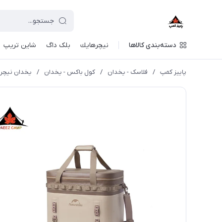
دسته‌بندی کالاها
نيچرهايك
بلک داگ
شاین تریپ
پاییز کمپ
/
فلاسک - یخدان
/
کول باکس - یخدان
/
یخدان نیچرهایک 25 لیتری | 