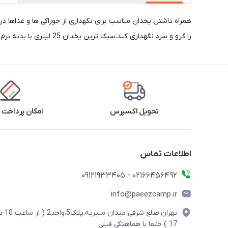
را گرو و سرد نگهداری کند.سبک ترین یخدان 25 لیتری با بدنه نرم. طراحی یکپارچه آن عایق بودن فوق العاده آن را تضمین می کند.دارای استاندارد سازمان بداشت جهانی.با آرامش خاطر طولانی تر ماجراجویی کنید.
تحویل اکسپرس
امکان پرداخت 
اطلاعات تماس
02166456492 - 09121933405
info@paeezcamp.ir
تهران،ضلع شرقی میدان منیریه،پلاک5،واحد2
17 ) حتما با هماهنگی قبلی