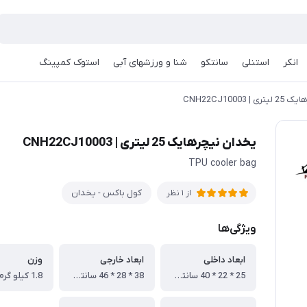
انکر
استنلی
سانتکو
شنا و ورزشهای آبی
استوک کمپینگ
CNH22CJ10003
یخدان نیچرهایک 25 لیتری | CNH22CJ10003
TPU cooler bag
کول باکس - یخدان
از 1 نظر
ویژگی‌ها
ابعاد داخلی
ابعاد خارجی
وزن
25 * 22 * 40 سانتی متر
38 * 28 * 46 سانتی متر
1.8 کیلو گرم