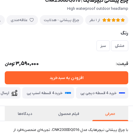
چراغ پیشانی نیچرهایک | CNK2300DQ016
High waterproof outdoor headlamp
چراغ پیشانی - هدلایت
علاقه‌مندی
از 1 نظر
رنگ
مشکی
سبز
3,590,000
قیمت:
تومان
افزودن به سبدخرید
خرید 4 قسطه دیجی پی
خرید 4 قسطه اسنپ پی
ارسال 
معرفی
فیلم محصول
دیدگاه‌ها
با چراغ پیشانی نیچرهایک مدل CNK2300DQ016، تجربه‌ای منحصربه‌فرد از