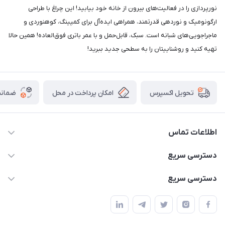
نورپردازی را در فعالیت‌های بیرون از خانه خود بیابید! این چراغ با طراحی
ارگونومیک و نوردهی قدرتمند، همراهی ایده‌آل برای کمپینگ، کوهنوردی و
ماجراجویی‌های شبانه است. سبک، قابل‌حمل و با عمر باتری فوق‌العاده! همین حالا
تهیه کنید و روشناییتان را به سطحی جدید ببرید!
امکان پرداخت در محل
ضمانت
تحویل اکسپرس
اطلاعات تماس
02166456492 - 09121933405
دسترسی سریع
info@paeezcamp.ir
خرید کیسه خواب
دسترسی سریع
تهران،ضلع شرقی میدان منیریه،پلاک5،واحد2 ( از ساعت 10 تا 17 )
میز تاشو
چادر سرخپوستی
حتما با هماهنگی قبلی
چادر بادی
صندلی تاشو