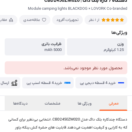
دستگاه 7 کاره بلک داگ | CBD2450ZM020
Module camping lights BLACKDOG × LOVORK Co-branded
تجهیزات آفرود
علاقه‌مندی
مقای
از 1 نظر
ویژگی‌ها
وزن
ظرفیت باتری
1.25 کیلوگرم
5000 mAh
محصول مورد نظر موجود نمی‌باشد.
خرید 4 قسطه دیجی پی
خرید 4 قسطه اسنپ پی
ارسال 
معرفی
ویژگی ها
مشخصات
دیدگاه‌ها
دستگاه چندکاره بلک داگ مدل CBD2450ZM020، انتخابی بی‌نظیر برای کسانی
که به کارایی و کیفیت اهمیت می‌دهند.قابلیت های حشره کش،پنکه،پاور