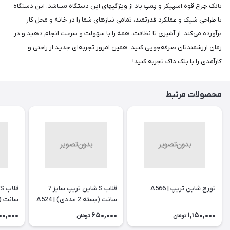
بانک،چراغ قوه،اسپیکر و پمپ باد از ویژگیهای این دستگاه میباشد. این دستگاه
با طراحی شیک و عملکرد قدرتمند، تمامی نیازهای شما را در خانه و محل کار
برآورده می‌کند. از آشپزی تا نظافت، همه را با سهولت و سرعت انجام دهید و در
زمان ارزشمندتان صرفه‌جویی کنید. همین امروز تجربه‌ای جدید از راحتی و
کارآمدی را با بلک داگ تجربه کنید!
محصولات مرتبط
تورچ شاین تریپ | A566
قلاب S شاین تریپ سایز 7
سانت (بسته 2 عددی) | A524
سانت (بسته 2 
00,000
650,000
1,150,000
تومان
تومان