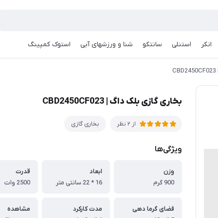
انکر
استنلی
سانتکو
شنا و ورزشهای آبی
استوک کمپینگ
C
بخاری گازی بلک داگ | CBD2450CF023
بخاری گازی
از 2 نظر
ویژگی‌ها
وزن
ابعاد
قدرت
900 گرم
16 * 22 سانتی متر
2500 وات
فضای گرما دهی
مدت کارکرد
مشاهده