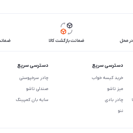
در محل
ضمانت بازگشت کالا
ضمانت 
دسترسی سریع
دسترسی سریع
خرید کیسه خواب
چادر سرخپوستی
میز تاشو
صندلی تاشو
چادر بادی
سایه بان کمپینگ
 ( از ساعت 10 تا
ننو