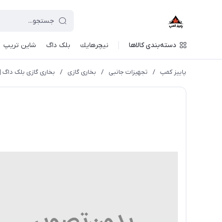
دسته‌بندی کالاها
نيچرهايك
بلک داگ
شاین تریپ
پاییز کمپ
/
تجهیزات جانبی
/
بخاری گازی
/
بخاری گازی بلک داگ | BD2450CF023