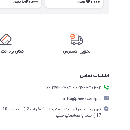
1,040,000
940,000
تومان
تومان
تحویل اکسپرس
امکان پرداخت 
اطلاعات تماس
02166456492 - 09121933405
info@paeezcamp.ir
تهران،ضلع شرقی میدان منیریه،پلاک5،واحد2
17 ) حتما با هماهنگی قبلی