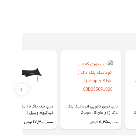
درب توری کانوپی اتوماتیک بلک
تارپ بلک داگ 16 متر مربع
 |
داگ ( Zipper Style ) |
تیتانیوم وینیل |
CBD2450WS023
CBD2550PJ026
17,300,000
5,250,000
تومان
تومان