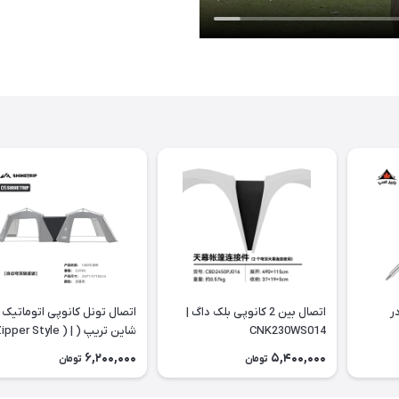
ر
اتصال بین 2 کانوپی بلک داگ |
اتصال تونل کانوپی اتوماتیک
CNK230WS014
شاین تریپ ( Zipper Style )
A502
6,200,000
5,400,000
تومان
تومان