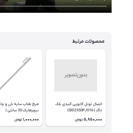
محصولات مرتبط
اتصال تونل کانوپی گنبدی بلک
میخ طناب سایه بان و چاد
داگ | CBD2550PJ016
نیچرهایک 30 سانتی |
NH19PJ014
1,000,000
5,950,000
تومان
تومان