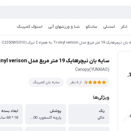
انکر
استنلی
سانتکو
شنا و ورزشهای آبی
استوک کمپینگ
یک 19 متر مربع مدل Ti-vinyl verison به همراه 2 تیرک | C2350WS010
سایه بان نیچرهایک 19 متر مربع مدل Ti-vinyl verison به همراه 2 تیرک | C2350WS010
(YUNXIAO)Canopy
سایه بان کمپینگ
از 5 نظر
ویژگی‌ها
رنگ
پوشش
ابعاد بسته 
خاکی
پارچه آکسفورد 150D با لایه نقره ای
18 * 68 سانتی متر