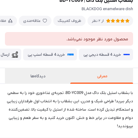
بشقاب استیل بلک داگ | BD-YC009
BLACKDOG enamelware dish
ظروف کمپینگ
علاقه‌مندی
مقا
از 2 نظر
محصول مورد نظر موجود نمی‌باشد.
خرید 4 قسطه دیجی پی
خرید 4 قسطه اسنپ پی
ارسال 
معرفی
دیدگاه‌ها
با بشقاب استیل بلک داگ مدل BD-YC009، تجربه‌ی غذاخوری خود را به سطحی
دیگر ببرید! طراحی شیک و مدرن، این بشقاب را به انتخاب اول طرفداران زیبایی
و استحکام تبدیل کرده است. ساخته شده از استیل با کیفیت بالا، تضمین‌کننده
دوام و مقاومت در برابر خط و خش. اکنون خرید کنید و به سفر طعم و زیبایی
بپیوندید!