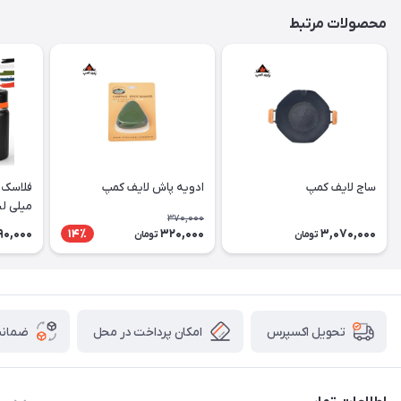
محصولات مرتبط
ساج لایف کمپ
ادویه پاش لایف کمپ
میلی لی
370,000
90,000
320,000
3,070,000
14٪
تومان
تومان
امکان پرداخت در محل
ضمانت
تحویل اکسپرس