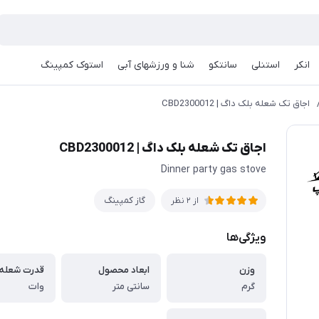
انکر
استنلی
سانتکو
شنا و ورزشهای آبی
استوک کمپینگ
اجاق تک شعله بلک داگ | CBD2300012
اجاق تک شعله بلک داگ | CBD2300012
Dinner party gas stove
گاز کمپینگ
از 2 نظر
ویژگی‌ها
وزن
ابعاد محصول
قدرت شعله
گرم
سانتی متر
وات