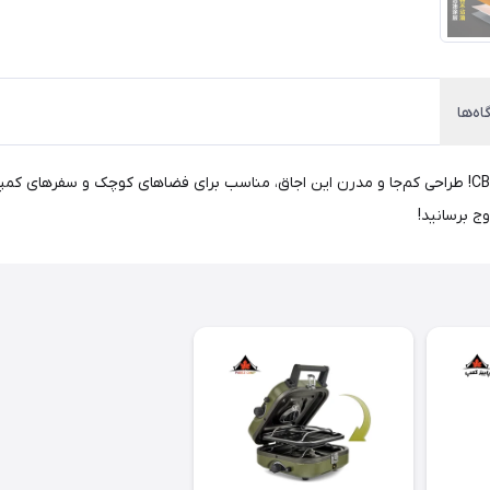
اه‌ها
آشپزی سریع و کارآمد با اجاق تک شعله بلک داگ مدل CBD2300012! طراحی کم‌جا و مدرن این اجاق، مناسب برای
وج برسانید!