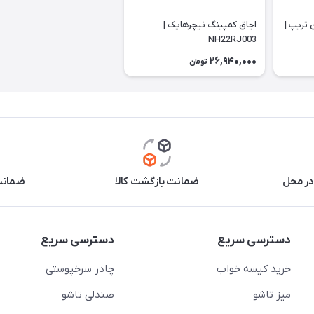
 تریپ |
اجاق کمپینگ نیچرهایک |
NH22RJ003
26,940,000
تومان
در محل
ضمانت بازگشت کالا
ضمانت 
دسترسی سریع
دسترسی سریع
خرید کیسه خواب
چادر سرخپوستی
میز تاشو
صندلی تاشو