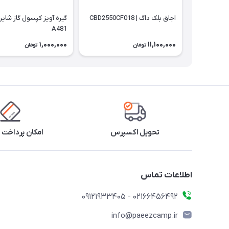
اجاق بلک داگ | CBD2550CF018
گیره آویز کپسول گاز شاین
A481
1,000,000
11,100,000
تومان
تومان
تحویل اکسپرس
امکان پرداخت 
اطلاعات تماس
02166456492 - 09121933405
info@paeezcamp.ir