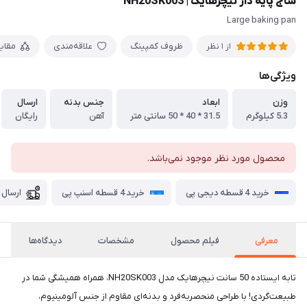
ساج پایه دار نیچرهایک | NH20SK003
Large baking pan
ظروف کمپینگ
علاقه‌مندی
مقای
از 1 نظر
ویژگی‌ها
وزن
ابعاد
جنس بدنه
ارسال
5.3 کیلوگرم
31.5 * 40 * 50 سانتی متر
آهن
رایگان
محصول مورد نظر موجود نمی‌باشد.
خرید 4 قسطه دیجی پی
خرید 4 قسطه اسنپ پی
ارسال 
معرفی
فیلم محصول
مشخصات
دیدگاه‌ها
تابه ایستاده 50 سانت نیچرهایک مدل NH20SK003، همراه همیشگی شما در
طبیعت‌گردی! با طراحی منحصر‌به‌فرد و بدنه‌ای مقاوم از جنس آلومینیوم،