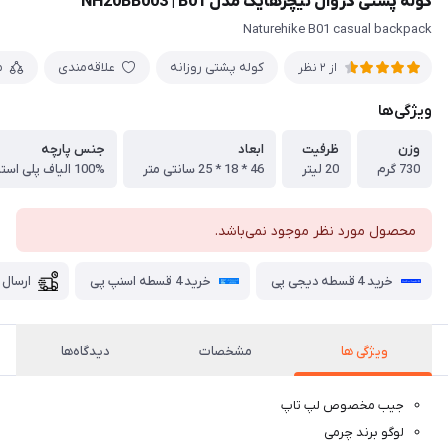
کوله پشتی کژوال نیچرهایک مدل NH20BB003 | B01
Naturehike B01 casual backpack
کوله پشتی روزانه
علاقه‌مندی
م
از 2 نظر
ویژگی‌ها
وزن
ظرفیت
ابعاد
جنس پارچه
730 گرم
20 لیتر
46 * 18 * 25 سانتی متر
100% الیاف پلی استر
محصول مورد نظر موجود نمی‌باشد.
خرید 4 قسطه دیجی پی
خرید 4 قسطه اسنپ پی
ارسال 
ویژگی ها
مشخصات
دیدگاه‌ها
جیب مخصوص لپ تاپ
لوگو برند چرمی