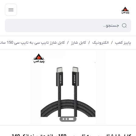
پاییز کمپ
/
الکترونیک
/
کابل شارژ
/
کابل شارژ تایپ سی به تایپ سی 150 سانتیمتر برند انکر 140 وات | A8060