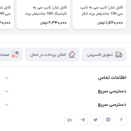
کابل شارژ تایپ سی به تایپ
کابل شارژ تایپ سی به
کابل شا
سی 150 سانتیمتر برند انکر
لایتنینگ 180 سانتیمتر برند
240 وات | A8060
انکر | A81A6
A81E1
40,000
2,340,000
1,560,000
تومان
تومان
امکان پرداخت در محل
ضمانت
تحویل اکسپرس
اطلاعات تماس
02166456492 - 09121933405
دسترسی سریع
info@paeezcamp.ir
خرید کیسه خواب
دسترسی سریع
تهران،ضلع شرقی میدان منیریه،پلاک5،واحد2 ( از ساعت 10 تا 17 )
میز تاشو
چادر سرخپوستی
حتما با هماهنگی قبلی
چادر بادی
صندلی تاشو