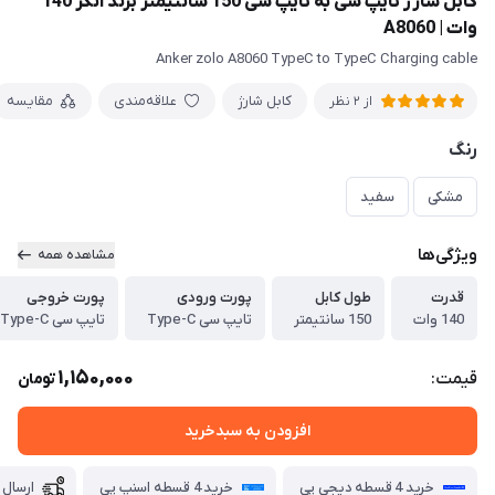
کابل شارژ تایپ سی به تایپ سی 150 سانتیمتر برند انکر 140
وات | A8060
Anker zolo A8060 TypeC to TypeC Charging cable
کابل شارژ
علاقه‌مندی
مقایسه
از 2 نظر
رنگ
مشکی
سفید
ویژگی‌ها
مشاهده همه
قدرت
طول کابل
پورت ورودی
پورت خروجی
140 وات
150 سانتیمتر
تایپ سی Type-C
تایپ سی Type-C
1,150,000
قیمت:
تومان
افزودن به سبدخرید
خرید 4 قسطه دیجی پی
خرید 4 قسطه اسنپ پی
ارسال 