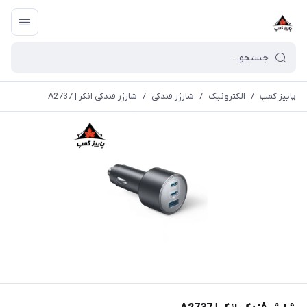
پاییز کمپ
/
الکترونیک
/
شارژر فندکی
/
شارژر فندکی انکر | A2737