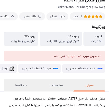
شارژر فندکی انکر | A2737
Anker Nano Car Charger (167.5W)
شارژر فندکی
علاقه‌مندی
مقایسه
از 1 نظر
ویژگی‌ها
قدرت
پورت C1
پورت C2
160 وات
شارژ فوق سریع 100 وات
شارژ سریع 45 وات
محصول مورد نظر موجود نمی‌باشد.
خرید 4 قسطه دیجی پی
خرید 4 قسطه اسنپ پی
ارسال 
معرفی
مشخصات
دیدگاه‌ها
شارژر فندکی انکر مدل A2737، همراهی مطمئن در سفرهای شما! با فناوری
پیشرفته PowerIQ 3.0، دستگاه‌های شما را با سرعت برق‌آسا شارژ کنید. طراحی