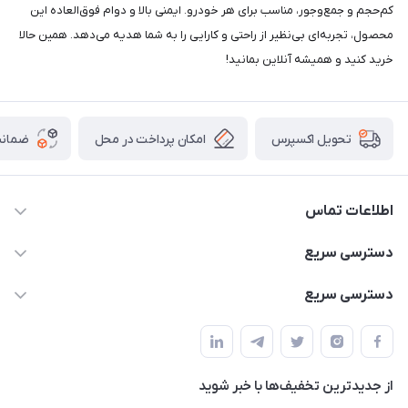
کم‌حجم و جمع‌وجور، مناسب برای هر خودرو. ایمنی بالا و دوام فوق‌العاده این
محصول، تجربه‌ای بی‌نظیر از راحتی و کارایی را به شما هدیه می‌دهد. همین حالا
خرید کنید و همیشه آنلاین بمانید!
امکان پرداخت در محل
ضمانت
تحویل اکسپرس
اطلاعات تماس
02166456492 - 09121933405
دسترسی سریع
info@paeezcamp.ir
خرید کیسه خواب
دسترسی سریع
تهران،ضلع شرقی میدان منیریه،پلاک5،واحد2 ( از ساعت 10 تا 17 )
میز تاشو
چادر سرخپوستی
حتما با هماهنگی قبلی
چادر بادی
صندلی تاشو
ننو
از جدید‌ترین تخفیف‌ها با‌ خبر شوید
سایه بان کمپینگ