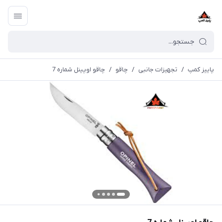
پاییز کمپ
/
تجهیزات جانبی
/
چاقو
/
چاقو اوپينل شماره 7