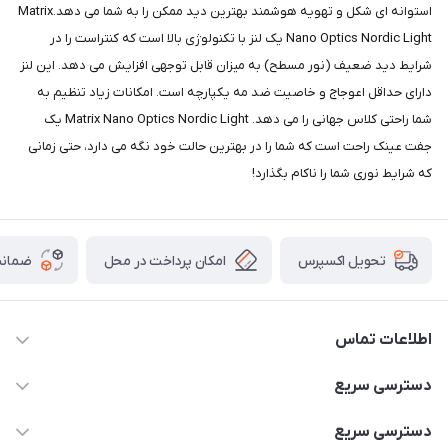
استوانه ای شکل و تهویه هوشمند بهترین دید ممکن را به شما می دهد.Matrix
Nano Optics Nordic Light یک لنز با تکنولوژی بالا است که کنتراست را در
شرایط دید ضعیف (نور مسطح) به میزان قابل توجهی افزایش می دهد. این لنز
دارای حداقل اعوجاج و خاصیت ضد مه یکپارچه است. امکانات زیاد تنظیم به
شما راحتی کلاس جهانی را می دهد. Matrix Nano Optics Nordic Light یک
جفت عینک راحت است که شما را در بهترین حالت خود نگه می دارد، حتی زمانی
که شرایط نوری شما را ناکام بگذارد!
امکان پرداخت در محل
ضمانت
تحویل اکسپرس
اطلاعات تماس
02166456492 - 09121933405
دسترسی سریع
info@paeezcamp.ir
خرید کیسه خواب
دسترسی سریع