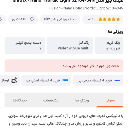
عینک بلیز مدل Matrix - Nano | Nordic Light 52104-34N
Fusion - Nano Optic | Nordic Light 52104-34N
عینک ورزشی بلیز Bliz
علاقه‌مندی
از 1 نظر
ویژگی‌ها
رنگ فریم
رنگ لنز
دسته بندی فیلتر
فیروزه ای
Violet w blue multi
2
محصول مورد نظر موجود نمی‌باشد.
خرید 4 قسطه دیجی پی
خرید 4 قسطه اسنپ پی
ارسال 
معرفی
ویژگی ها
مشخصات
دیدگاه‌ها
با ماتریکس قدرت های درونی خود را آزاد کنید. این مدل برای دوچرخه سواری،
اسکی کراس کانتری و سایر ورزش های چندگانه عالی است. میدان دید وسیع و