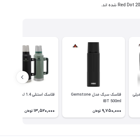
 غذا سانتکو حجم 500 میلی
فلاسک سیگ مدل Gemstone
فلاسک استنلی 1.4 لیتر
IBT 500ml
13,520,000
9,750,000
تومان
تومان