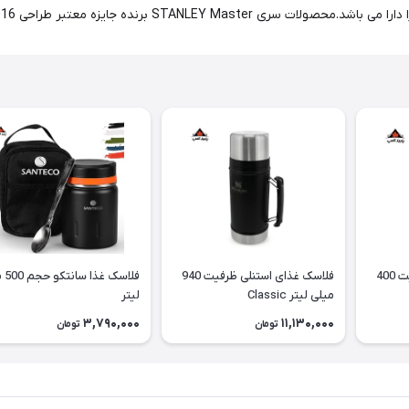
برنده جایزه معتبر طراحی Red Dot 2016 شده اند.
فلاسک غذای استنلی ظرفیت 400
فلاسک غذای استنلی ظرفیت 940
فلاسک
میلی لیتر Classic
لیتر
3,790,000
11,130,000
تومان
تومان