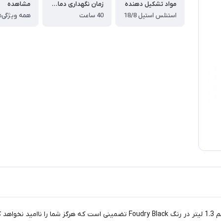
مواد تشکیل دهنده
زمان نگهداری دمای گرم
مشاهده
استنلس استیل 18/8
40 ساعت
همه ویژگی‌ه
کیفیت بدون سازش! فلاسک STANLEY از مجموعه Master با حجم 1.3 لیتر در رنگ  Black