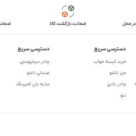
در محل
ضمانت بازگشت کالا
ضمانت 
دسترسی سریع
دسترسی سریع
خرید کیسه خواب
چادر سرخپوستی
میز تاشو
صندلی تاشو
چادر بادی
سایه بان کمپینگ
 ( از ساعت 10 تا
ننو