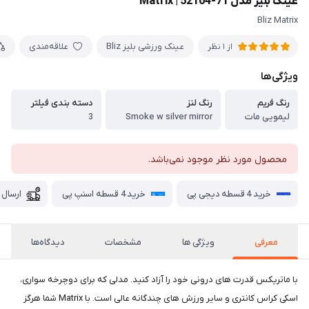
عینک بلیز مدل 71-52104 | Matrix
Bliz Matrix
عینک ورزشی بلیز Bliz
علاقه‌مندی
از 1 نظر
ویژگی‌ها
رنگ فریم
رنگ لنز
دسته بندی فیلتر
لیمویی مات
Smoke w silver mirror
3
محصول مورد نظر موجود نمی‌باشد.
خرید 4 قسطه دیجی پی
خرید 4 قسطه اسنپ پی
ارسال 
معرفی
ویژگی ها
مشخصات
دیدگاه‌ها
با ماتریکس قدرت های درونی خود را آزاد کنید. مدلی که برای دوچرخه سواری،
اسکی کراس کانتری و سایر ورزش های چندگانه عالی است. با Matrix شما هرگز