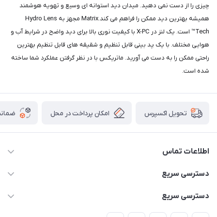
چیزی را از دست نمی دهید. میدان دید استوانه ای وسیع و تهویه هوشمند
همیشه بهترین دید ممکن را فراهم می کند.Matrix مجهز به Hydro Lens
Tech™ است. یک لنز در X-PC با کیفیت نوری بالا برای دید واضح در شرایط آب و
هوایی مختلف. با یک پد بینی قابل تنظیم و شقیقه های قابل تنظیم بهترین
راحتی ممکن را به دست می آورید. ماتریکس با در نظر گرفتن عملکرد شما ساخته
شده است.
امکان پرداخت در محل
ضمانت
تحویل اکسپرس
اطلاعات تماس
02166456492 - 09121933405
دسترسی سریع
info@paeezcamp.ir
خرید کیسه خواب
دسترسی سریع
تهران،ضلع شرقی میدان منیریه،پلاک5،واحد2 ( از ساعت 10 تا 17 )
میز تاشو
چادر سرخپوستی